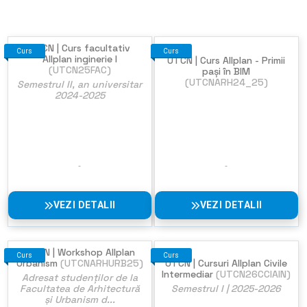
UTCN | Curs facultativ
Curs
Curs
Allplan inginerie I
UTCN | Curs Allplan - Primii
(UTCN25FAC)
pași în BIM
(UTCNARH24_25)
Semestrul II, an universitar
2024-2025
VEZI DETALII
VEZI DETALII
UTCN | Workshop Allplan
Curs
Curs
Urbanism
(UTCNARHURB25)
UTCN | Cursuri Allplan Civile
Intermediar
(UTCN26CCIAIN)
Adresat studenților de la
Facultatea de Arhitectură
Semestrul I | 2025-2026
și Urbanism d...