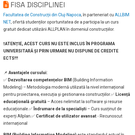
FISA DISCIPLINEI
Facultatea de Construcții din Cluj-Napoca
, în parteneriat cu
ALLBIM
NET
, ofertă studenților oportunitatea de a participa la un curs
gratuit dedicat utilizării ALLPLAN în domeniul construcțiilor.
❗
ATENȚIE, ACEST CURS NU ESTE INCLUS ÎN PROGRAMA
UNIVERSITARĂ ȘI PRIN URMARE NU DISPUNE DE CREDITE
ECTS!!!
📌
Avantajele cursului:
✅
Dezvoltarea competențelor BIM
(Building Information
Modeling) – Metodologia modernă utilizată la nivel internațional
pentru proiectarea, execuția și gestionarea construcțiilor.
✅
Licență
educațională gratuită
– Acces nelimitat la software și resurse
educaționale.
✅
Îndrumare de la specialiști
– Curs susținut de
experți Allplan.
✅
Certificat de utilizator avansat
- Recunoscut
internațional
BIM (Building Information Modeling)
este standardul actual în