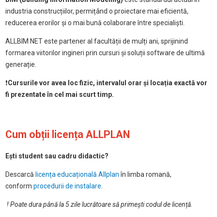
industria construcțiilor, permițând o proiectare mai eficientă,
reducerea erorilor și o mai bună colaborare între specialiști.
ALLBIM NET este partener al facultății de mulți ani, sprijinind
formarea viitorilor ingineri prin cursuri și soluții software de ultimă
generație.
❗
Cursurile vor avea loc fizic, intervalul orar și locația exactă vor
fi prezentate în cel mai scurt timp.
Cum obții licența ALLPLAN
Ești student sau cadru didactic?
Descarcă
licența educațională Allplan
în limba romană,
conform
procedurii de instalare
.
! Poate dura până la 5 zile lucrătoare să primești codul de licență.