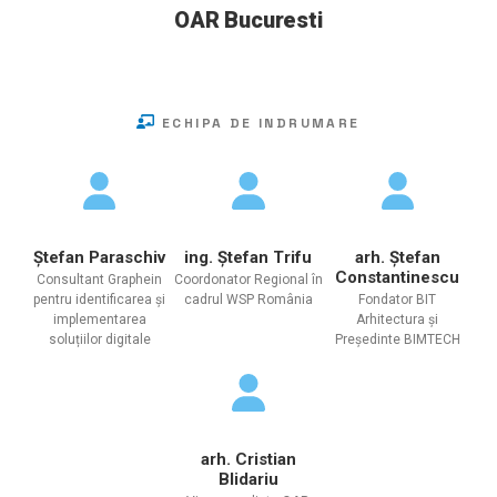
OAR Bucuresti
ECHIPA DE INDRUMARE
Ștefan Paraschiv
ing. Ștefan Trifu
arh. Ștefan
Constantinescu
Consultant Graphein
Coordonator Regional în
pentru identificarea și
cadrul WSP România
Fondator BIT
implementarea
Arhitectura și
soluțiilor digitale
Președinte BIMTECH
arh. Cristian
Blidariu