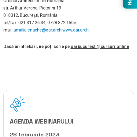
Ordinul Arhitecților din România
str. Arthur Verona, Pictor nr.19
010312, București, România
tel/fax: 021 317 26 34, 0728 872 150
e-
mail:
amalia.enache@oar.archi
www.oar.archi
Dacă ai întrebări, ne poți scrie pe
oarbucuresti@cursuri.online
AGENDA WEBINARULUI
28 februarie 2023