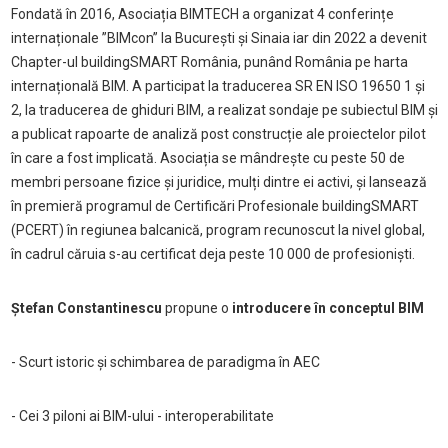
Fondată în 2016, Asociația BIMTECH a organizat 4 conferințe
internaționale ”BIMcon” la București și Sinaia iar din 2022 a devenit
Chapter-ul buildingSMART România, punând România pe harta
internațională BIM. A participat la traducerea SR EN ISO 19650 1 și
2, la traducerea de ghiduri BIM, a realizat sondaje pe subiectul BIM și
a publicat rapoarte de analiză post construcție ale proiectelor pilot
în care a fost implicată. Asociația se mândrește cu peste 50 de
membri persoane fizice și juridice, mulți dintre ei activi, și lansează
în premieră programul de Certificări Profesionale buildingSMART
(PCERT) în regiunea balcanică, program recunoscut la nivel global,
în cadrul căruia s-au certificat deja peste 10 000 de profesioniști.
Ștefan Constantinescu
propune o
introducere în conceptul BIM
- Scurt istoric și schimbarea de paradigma în AEC
- Cei 3 piloni ai BIM-ului - interoperabilitate