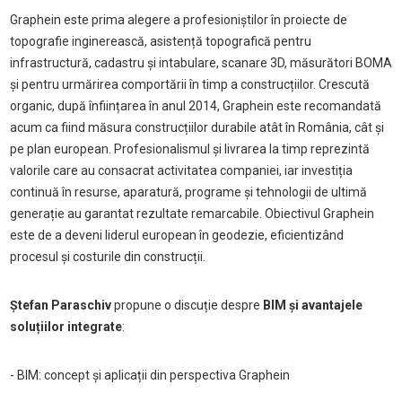
Graphein este prima alegere a profesioniștilor în proiecte de
topografie inginerească, asistență topografică pentru
infrastructură, cadastru și intabulare, scanare 3D, măsurători BOMA
și pentru urmărirea comportării în timp a construcțiilor. Crescută
organic, după înființarea în anul 2014, Graphein este recomandată
acum ca fiind măsura construcțiilor durabile atât în România, cât și
pe plan european. Profesionalismul și livrarea la timp reprezintă
valorile care au consacrat activitatea companiei, iar investiția
continuă în resurse, aparatură, programe și tehnologii de ultimă
generație au garantat rezultate remarcabile. Obiectivul Graphein
este de a deveni liderul european în geodezie, eficientizând
procesul și costurile din construcții.
Ștefan Paraschiv
propune o discuție despre
BIM și avantajele
soluțiilor integrate
:
- BIM: concept și aplicații din perspectiva Graphein