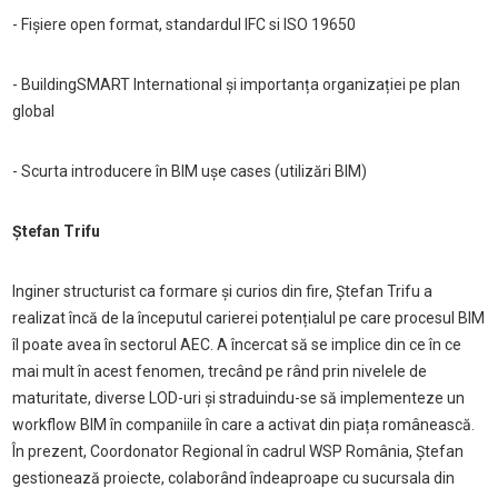
- Fișiere open format, standardul IFC si ISO 19650
- BuildingSMART International și importanța organizației pe plan
global
- Scurta introducere în BIM ușe cases (utilizări BIM)
Ștefan Trifu
Inginer structurist ca formare și curios din fire, Ștefan Trifu a
realizat încă de la începutul carierei potențialul pe care procesul BIM
îl poate avea în sectorul AEC. A încercat să se implice din ce în ce
mai mult în acest fenomen, trecând pe rând prin nivelele de
maturitate, diverse LOD-uri și straduindu-se să implementeze un
workflow BIM în companiile în care a activat din piața românească.
În prezent, Coordonator Regional în cadrul WSP România, Ștefan
gestionează proiecte, colaborând îndeaproape cu sucursala din