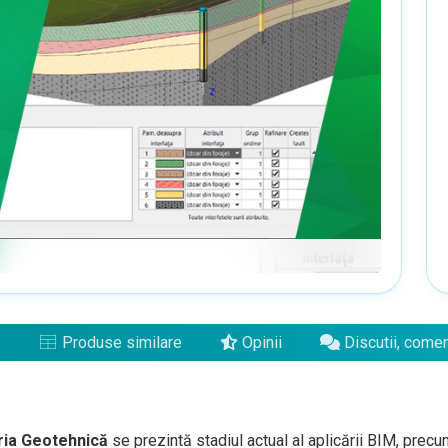
Produse similare
Opinii
Discutii, comen
ria
Geotehnică
se
prezintă
stadiul actual
al
aplicării
BIM, prec