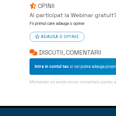
OPINII
Ai participat la Webinar gratuit
Fii primul care adauga o opinie
ADAUGA O OPINIE
DISCUTII, COMENTARII
Intra in contul tau
si vei putea adauga propr
Momentan nu exista niciun comentariu pentru aces
ACASA
♦
DES