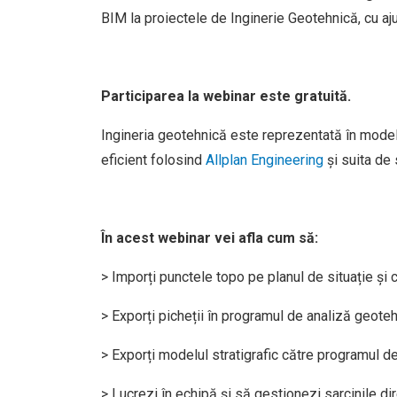
BIM
la
proiectele de Inginerie
Geotehnică
, cu aj
Participarea la webinar este gratuită.
Ingineria geotehnică este reprezentată în model
eficient folosind
Allplan Engineering
și suita de
În acest webinar vei afla cum să:
> Imporți punctele topo pe planul de situație și
> Exporți picheții în programul de analiză geotehn
> Exporți modelul stratigrafic către programul d
> Lucrezi în echipă și să gestionezi sarcinile d