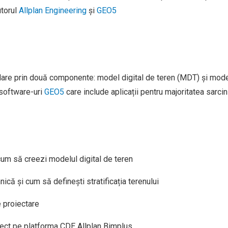
utorul
Allplan Engineering
și
GEO5
are prin două componente: model digital de teren (MDT) și model 
 software-uri
GEO5
care include aplicații pentru majoritatea sarcin
 cum să creezi modelul digital de teren
ică și cum să definești stratificația terenului
e proiectare
irect pe platforma CDE Allplan Bimplus