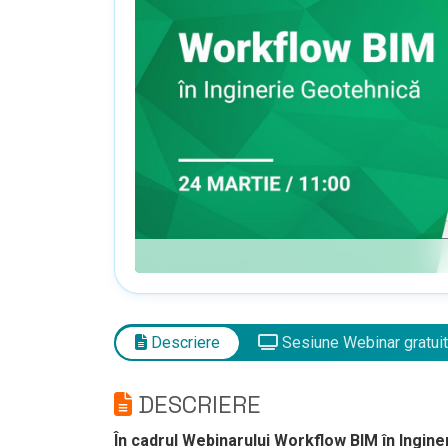
Descriere
Sesiune Webinar gratuit
DESCRIERE
În cadrul Webinarului Workflow BIM
în
Ingine