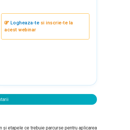
Logheaza-te
si inscrie-te la
acest webinar
tarii
um
și
etapele ce trebuie parcurse pentru aplicarea