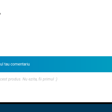
?
iul tau comentariu
t produs. Nu ezita, fii primul :)
PRE NOI
♦
CONTACT
♦
POLITICA CONFIDENTIALITATE
♦