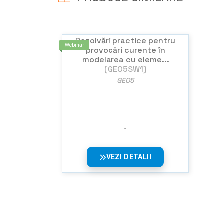
Rezolvări practice pentru
Webinar
provocări curente în
modelarea cu eleme...
(GEO5SW1)
GEO5
VEZI DETALII