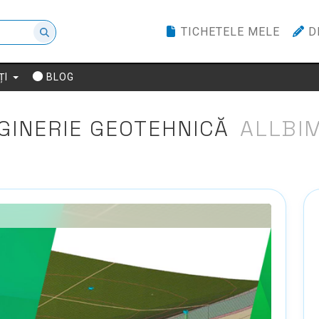
TICHETELE MELE
D
ȚI
BLOG
GINERIE GEOTEHNICĂ
ALLBI